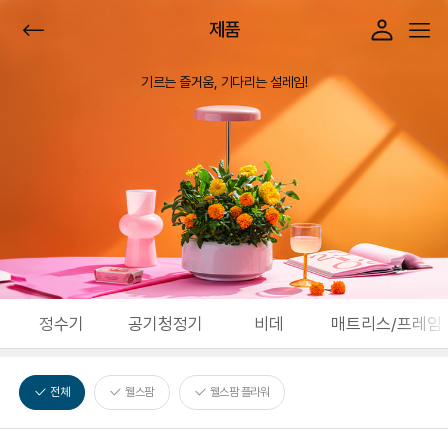
제품
기르는 즐거움, 기다리는 설레임!
정수기
공기청정기
비데
매트리스/프레임
전체
웰스팜
웰스팜 플라워