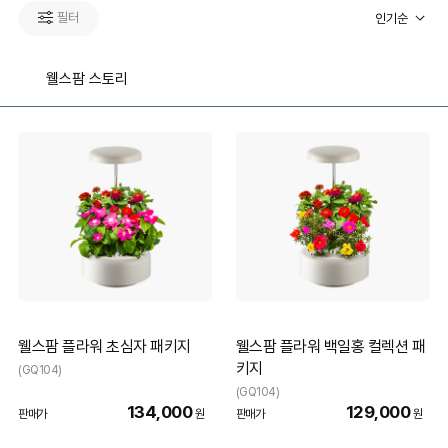
필터
인기순
웰스팜 스토리
웰스팜 플라워 초심자 패키지
웰스팜 플라워 백일홍 컬렉션 패
키지
(GQ104)
(GQ104)
134,000
129,000
판매가
원
판매가
원