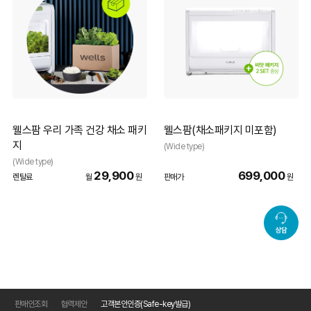
웰스팜 우리 가족 건강 채소 패키
웰스팜(채소패키지 미포함)
지
(Wide type)
(Wide type)
29,900
699,000
렌탈료
월
원
판매가
원
상담
판매인조회
협력제안
고객본인인증(Safe-key발급)