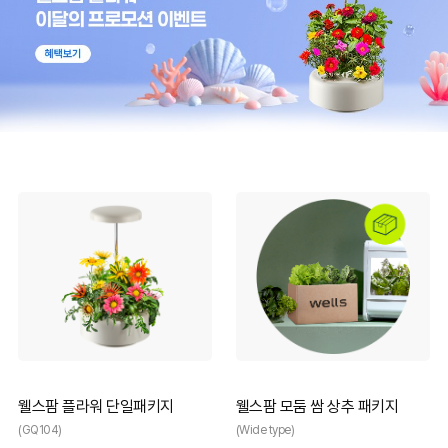
웰스팜 플라워 단일패키지
웰스팜 모둠 쌈 상추 패키지
(GQ104)
(Wide type)