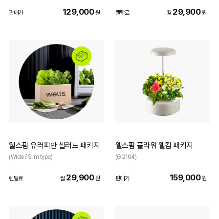
129,000
29,900
판매가
원
렌탈료
월
원
웰스팜 유러피안 샐러드 패키지
웰스팜 플라워 웰컴 패키지
(Wide / Slim type)
(GQ104)
29,900
159,000
렌탈료
월
원
판매가
원