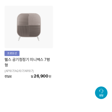
프로모션
웰스 공기청정기 미니맥스 7평
형
(AP107/AQ107/AR107)
26,900
렌탈료
월
원
상담