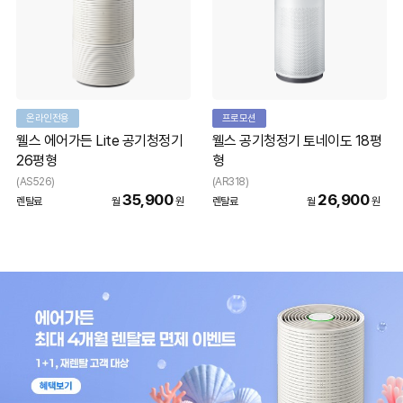
온라인전용
프로모션
웰스 에어가든 Lite 공기청정기
웰스 공기청정기 토네이도 18평
26평형
형
(AS526)
(AR318)
35,900
26,900
렌탈료
월
원
렌탈료
월
원