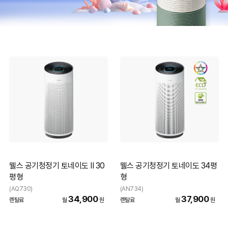
웰스 공기청정기 토네이도 II 30
웰스 공기청정기 토네이도 34평
평형
형
(AQ730)
(AN734)
34,900
37,900
렌탈료
월
원
렌탈료
월
원