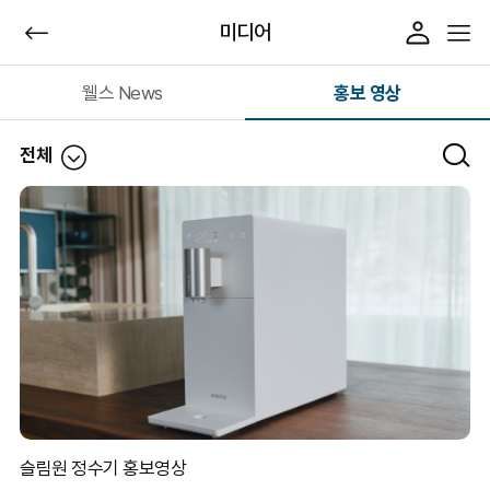
미디어
웰스 News
홍보 영상
전체
전체
정수기
공기청정기
매트리스/프레임
생활/주방가전
슬림원 정수기 홍보영상
비데/연수기