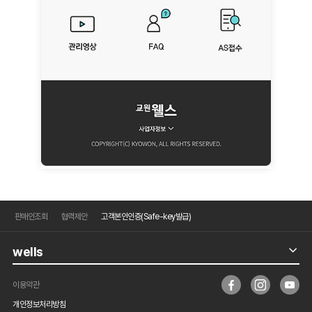
판매인조회
협력제안
고객본인인증(Safe-key발급)
wells
이용약관
개인정보처리방침
㈜ 교원프라퍼티 대표자: 장평순 서울특별시 중구 을지로51(을지로2가6번지)