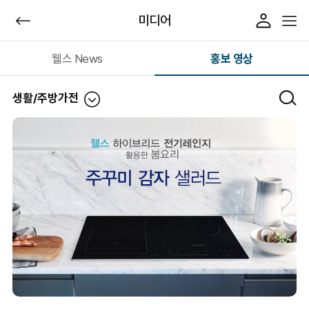
미디어
웰스 News
홍보 영상
생활/주방가전
전체
정수기
공기청정기
매트리스/프레임
생활/주방가전
비데/연수기